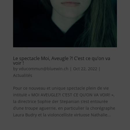
Le spectacle Moi, Aveugle ?! C’est ce qu’on va
voir !
by
vducommun@bluewin.ch
|
Oct 22, 2022
|
Actualités
Pour ce nouveau et unique spectacle plein de vie
intitulé « MOI AVEUGLE?! C’EST CE QU’ON VA VOIR! »,
la directrice Sophie der Stepanian s’est entourée
d’une troupe aguerrie, en particulier la chorégraphe
Laura Budry et la violoncelliste virtuose Nathalie...