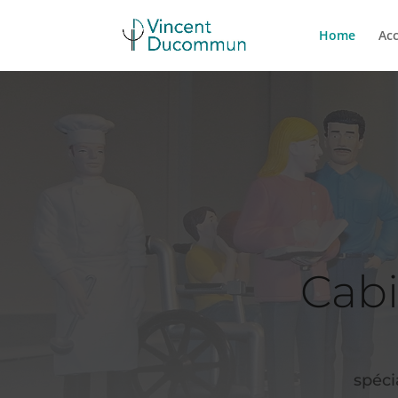
Home
Ac
Cabi
spéci