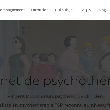
compagnement
Formation
Qui suis-je?
FAQ
Blog
net de psychothé
Vincent Ducommun, psychologue clinicien
aliste en psychothérapie FSP reconnu au niveau f