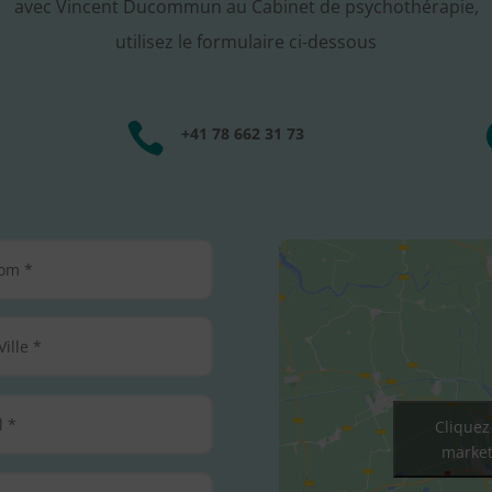
avec Vincent Ducommun au Cabinet de psychothérapie,
utilisez le formulaire ci-dessous

+41 78 662 31 73
Cliquez
market