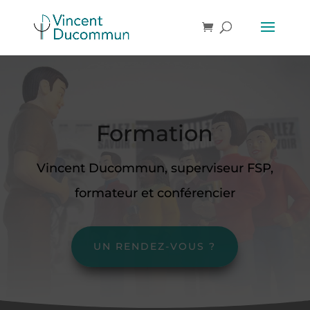
Formation
Vincent Ducommun, superviseur FSP,
formateur et conférencier
UN RENDEZ-VOUS ?