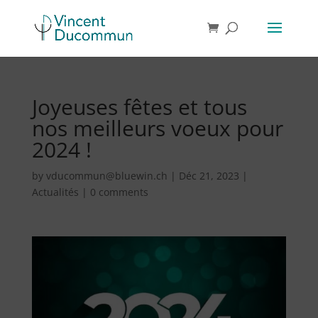
Joyeuses fêtes et tous
nos meilleurs voeux pour
2024 !
by
vducommun@bluewin.ch
|
Déc 21, 2023
|
Actualités
|
0 comments