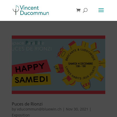
Puces de Rionzi
by
vducommun@bluewin.ch
|
Nov 30, 2021
|
Exposition